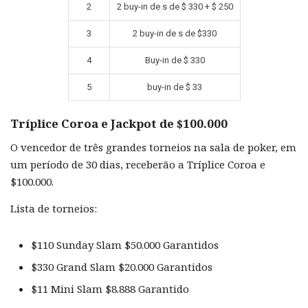
2
2 buy-in de s de $ 330 + $ 250
3
2 buy-in de s de $330
4
Buy-in de $ 330
5
buy-in de $ 33
Tríplice Coroa e Jackpot de $100.000
O vencedor de três grandes torneios na sala de poker, em
um período de 30 dias, receberão a Tríplice Coroa e
$100.000.
Lista de torneios:
$110 Sunday Slam $50.000 Garantidos
$330 Grand Slam $20.000 Garantidos
$11 Mini Slam $8.888 Garantido