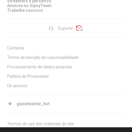
Streamers e parceiros
Anuncie no GipsyTeam
Trabalhe conosco
Suporte
Contatos
Termo de Isenção de responsabilidade
Processamento de dados pessoais
Política de Privacidade
Os autores
gipsyteambr_bot
Termos de uso dos materiais do site