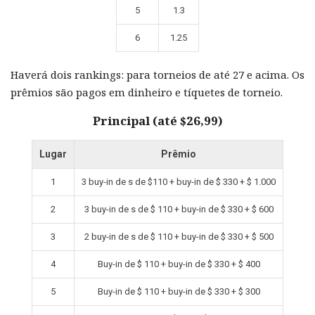
5
1.3
6
1.25
Haverá dois rankings: para torneios de até 27 e acima. Os
prêmios são pagos em dinheiro e tíquetes de torneio.
Principal (até $26,99)
Lugar
Prêmio
1
3 buy-in de s de $110 + buy-in de $ 330 + $ 1.000
2
3 buy-in de s de $ 110 + buy-in de $ 330 + $ 600
3
2 buy-in de s de $ 110 + buy-in de $ 330 + $ 500
4
Buy-in de $ 110 + buy-in de $ 330 + $ 400
5
Buy-in de $ 110 + buy-in de $ 330 + $ 300