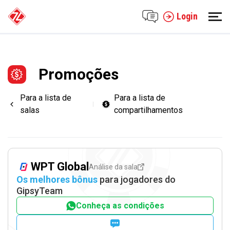
Login
Promoções
Para a lista de
Para a lista de
salas
compartilhamentos
WPT Global
Análise da sala
Os melhores bônus
para jogadores do
GipsyTeam
Conheça as condições