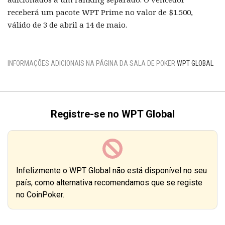
receberá um pacote WPT Prime no valor de $1.500,
válido de 3 de abril a 14 de maio.
INFORMAÇÕES ADICIONAIS NA PÁGINA DA SALA DE POKER
WPT GLOBAL
Registre-se no WPT Global
Infelizmente o WPT Global não está disponível no seu
país, como alternativa recomendamos que se registe
no CoinPoker.