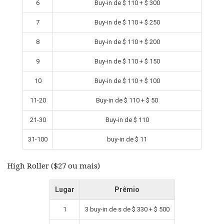
6
Buy-in de $ 110 + $ 300
7
Buy-in de $ 110 + $ 250
8
Buy-in de $ 110 + $ 200
9
Buy-in de $ 110 + $ 150
10
Buy-in de $ 110 + $ 100
11-20
Buy-in de $ 110 + $ 50
21-30
Buy-in de $ 110
31-100
buy-in de $ 11
High Roller ($27 ou mais)
Lugar
Prêmio
1
3 buy-in de s de $ 330 + $ 500