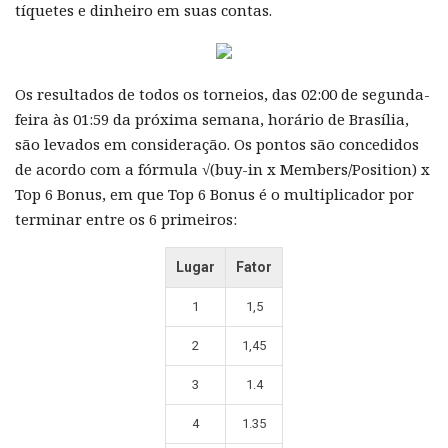
tíquetes e dinheiro em suas contas.
Os resultados de todos os torneios, das 02:00 de segunda-
feira às 01:59 da próxima semana, horário de Brasília,
são levados em consideração. Os pontos são concedidos
de acordo com a fórmula √(buy-in x Members/Position) x
Top 6 Bonus, em que Top 6 Bonus é o multiplicador por
terminar entre os 6 primeiros:
Lugar
Fator
1
1,5
2
1,45
3
1.4
4
1.35