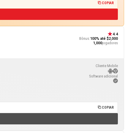
COPIAR
4.4
Bônus:
100% até $2,000
1,000
jogadores
Cliente Mobile
Software adicional
COPIAR