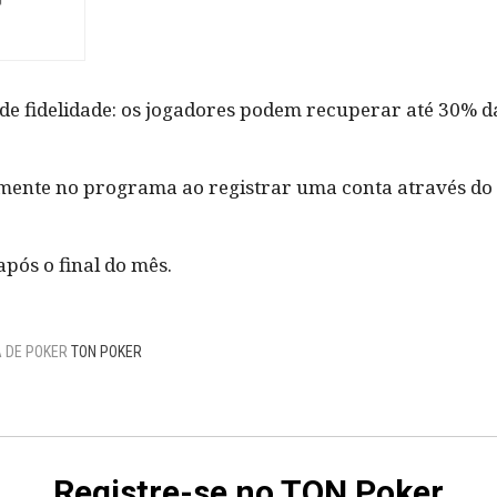
 fidelidade: os jogadores podem recuperar até 30% d
ente no programa ao registrar uma conta através do G
pós o final do mês.
A DE POKER
TON POKER
Registre-se no TON Poker