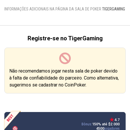
INFORMAÇÕES ADICIONAIS NA PÁGINA DA SALA DE POKER
TIGERGAMING
Registre-se no TigerGaming
Não recomendamos jogar nesta sala de poker devido
à falta de confiabilidade do parceiro. Como alternativa,
sugerimos se cadastrar no CoinPoker.
4.7
Bônus:
150% até $2.000
4500
jogadores