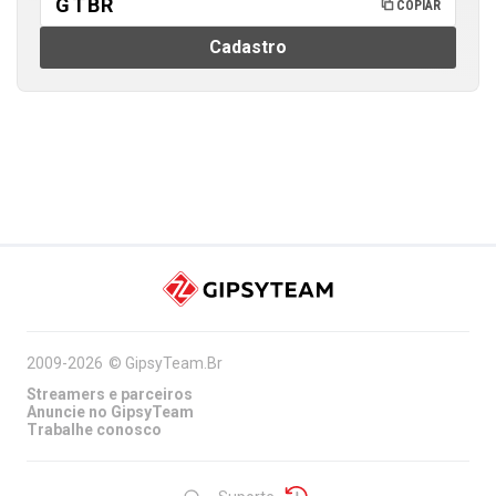
GTBR
COPIAR
Cadastro
2009-2026
©
GipsyTeam.Br
Streamers e parceiros
Anuncie no GipsyTeam
Trabalhe conosco