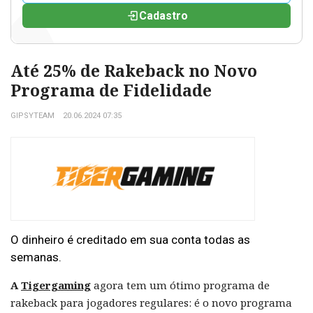
Cadastro
Até 25% de Rakeback no Novo
Programa de Fidelidade
GIPSYTEAM
20.06.2024 07:35
O dinheiro é creditado em sua conta todas as
semanas.
A
Tigergaming
agora tem um ótimo programa de
rakeback para jogadores regulares: é o novo programa