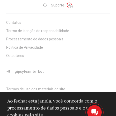
Suporte
Contatos
Termo de Isenção de responsabilidade
Processamento de dados pessoais
Política de Privacidade
Os autores
gipsyteambr_bot
Termos de uso dos materiais do site
O site é destinado a maiores de 18 anos, é apenas para fins
Ao fechar esta janela, você concorda com o
informativos e não organiza jogos de azar. Conduzimos nossas
processamento de dados pessoais
e o uso de
atividades em total conformidade com a legislação brasileira.
cookies pelo site.