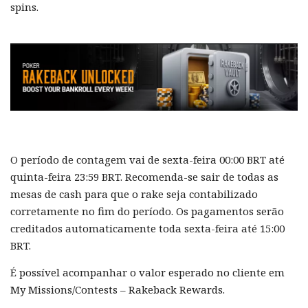
spins.
O período de contagem vai de sexta-feira 00:00 BRT até
quinta-feira 23:59 BRT. Recomenda-se sair de todas as
mesas de cash para que o rake seja contabilizado
corretamente no fim do período. Os pagamentos serão
creditados automaticamente toda sexta-feira até 15:00
BRT.
É possível acompanhar o valor esperado no cliente em
My Missions/Contests – Rakeback Rewards.