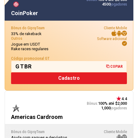
4500
jogadores
CoinPoker
Bônus do GipsyTeam
Cliente Mobile
33% de rakeback
Outros
Software adicional
Jogue em USDT
Rake races regulares
Código promocional GT
GTBR
COPIAR
Cadastro
4.4
Bônus:
100% até $2,000
1,000
jogadores
Americas Cardroom
Bônus do GipsyTeam
Cliente Mobile
Ajuda com saques e depósitos