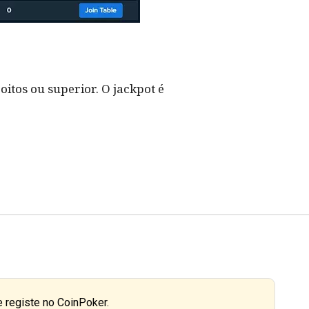
itos ou superior. O jackpot é
 registe no CoinPoker.