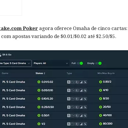
take.com Poker
agora oferece Omaha de cinco cartas:
com apostas variando de $0.01/$0.02 até $2.50/$5.