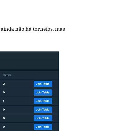
 ainda não há torneios, mas