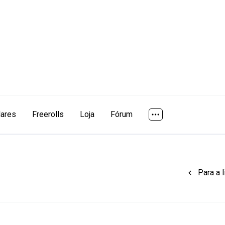
lares
Freerolls
Loja
Fórum
Para a 