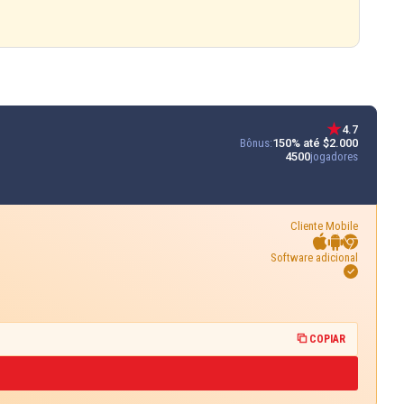
4.7
Bônus:
150% até $2.000
4500
jogadores
Cliente Mobile
Software adicional
COPIAR