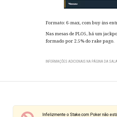
Formato: 6-max, com buy-ins entre
Nas mesas de PLO5, há um jackpot
formado por 2.5% do rake pago.
INFORMAÇÕES ADICIONAIS NA PÁGINA DA SAL
Infelizmente o Stake.com Poker não está