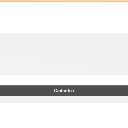
Cadastro