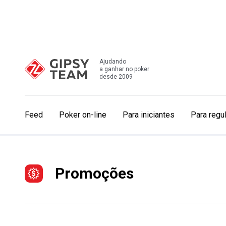
Ajudando
a ganhar no poker
desde 2009
Feed
Poker on-line
Para iniciantes
Para regu
Promoções