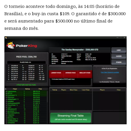
O torneio acontece todo domingo, às 14:05 (horário de
Brasília), e o buy-in custa $109. O garantido é de $300.000
e será aumentado para $500.000 no último final de
semana do mês.