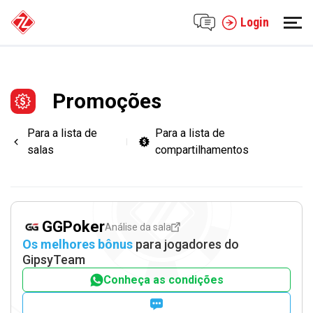
Login
Promoções
Para a lista de
Para a lista de
salas
compartilhamentos
GGPoker
Análise da sala
Os melhores bônus
para jogadores do
GipsyTeam
Conheça as condições