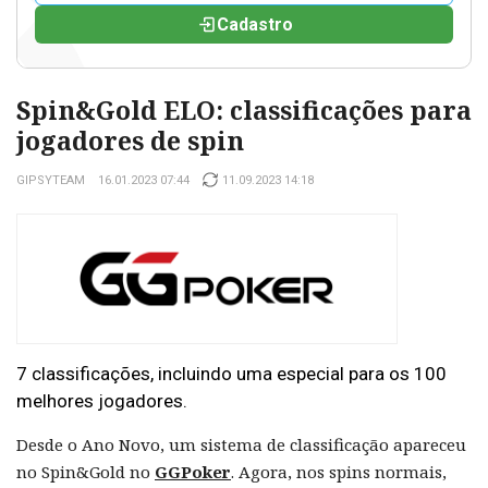
Cadastro
Spin&Gold ELO: classificações para
jogadores de spin
GIPSYTEAM
16.01.2023 07:44
11.09.2023 14:18
7 classificações, incluindo uma especial para os 100
melhores jogadores.
Desde o Ano Novo, um sistema de classificação apareceu
no Spin&Gold no
GGPoker
. Agora, nos spins normais,