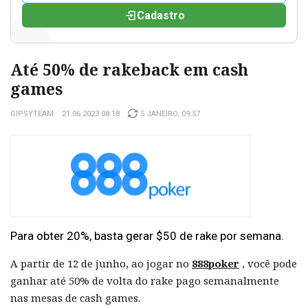
Cadastro
Até 50% de rakeback em cash
games
GIPSYTEAM
21.06.2023 08:18
5 JANEIRO, 09:57
Para obter 20%, basta gerar $50 de rake por semana.
A partir de 12 de junho, ao jogar no
888poker
, você pode
ganhar até 50% de volta do rake pago semanalmente
nas mesas de cash games.