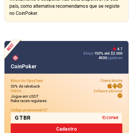
país, como alternativa recomendamos que se registe
no CoinPoker.
4.7
Bônus:
150% até $2.000
4500
jogadores
CoinPoker
Bônus do GipsyTeam
Cliente Mobile
33% de rakeback
Outros
Software adicional
Jogue em USDT
Rake races regulares
Código promocional GT
GTBR
COPIAR
Cadastro