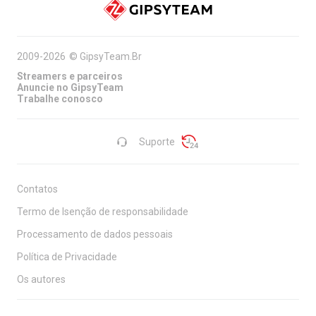
2009-2026
©
GipsyTeam.Br
Streamers e parceiros
Anuncie no GipsyTeam
Trabalhe conosco
Suporte
Contatos
Termo de Isenção de responsabilidade
Processamento de dados pessoais
Política de Privacidade
Os autores