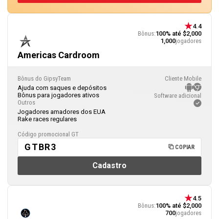
4.4
Bônus:
100% até $2,000
1,000
jogadores
Americas Cardroom
Bônus do GipsyTeam
Cliente Mobile
Ajuda com saques e depósitos
Bônus para jogadores ativos
Software adicional
Outros
Jogadores amadores dos EUA
Rake races regulares
Código promocional GT
GTBR3
COPIAR
Cadastro
4.5
Bônus:
100% até $2,000
700
jogadores