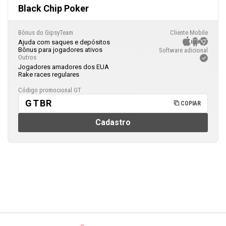
Black Chip Poker
Bônus do GipsyTeam
Cliente Mobile
Ajuda com saques e depósitos
Bônus para jogadores ativos
Software adicional
Outros
Jogadores amadores dos EUA
Rake races regulares
Código promocional GT
GTBR
COPIAR
Cadastro