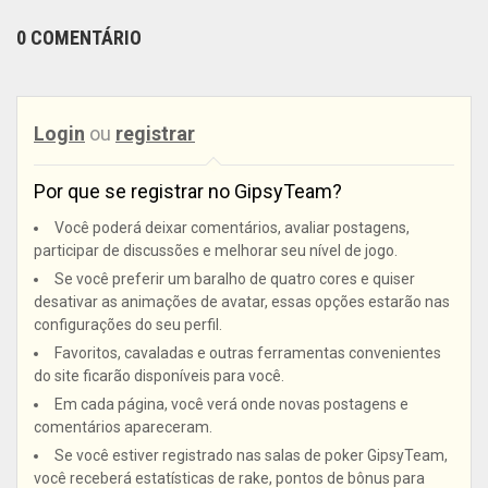
0 COMENTÁRIO
Login
ou
registrar
Por que se registrar no GipsyTeam?
Você poderá deixar comentários, avaliar postagens,
participar de discussões e melhorar seu nível de jogo.
Se você preferir um baralho de quatro cores e quiser
desativar as animações de avatar, essas opções estarão nas
configurações do seu perfil.
Favoritos, cavaladas e outras ferramentas convenientes
do site ficarão disponíveis para você.
Em cada página, você verá onde novas postagens e
comentários apareceram.
Se você estiver registrado nas salas de poker GipsyTeam,
você receberá estatísticas de rake, pontos de bônus para