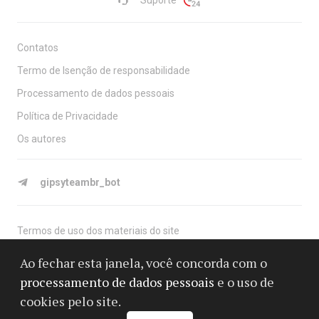
Contatos
Termo de Isenção de responsabilidade
Processamento de dados pessoais
Política de Privacidade
Os autores
gipsyteambr_bot
Termos de uso dos materiais do site
O site é destinado a maiores de 18 anos, é apenas para fins
Ao fechar esta janela, você concorda com o
informativos e não organiza jogos de azar. Conduzimos nossas
processamento de dados pessoais
e o uso de
atividades em total conformidade com a legislação brasileira.
cookies pelo site.