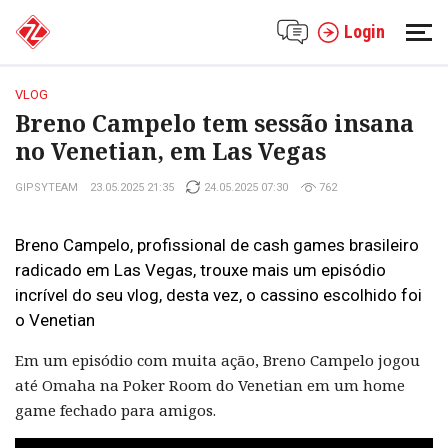
Login
VLOG
Breno Campelo tem sessão insana
no Venetian, em Las Vegas
GIPSYTEAM
23.05.2025 21:35
24.05.2025 07:30
762
Breno Campelo, profissional de cash games brasileiro
radicado em Las Vegas, trouxe mais um episódio
incrível do seu vlog, desta vez, o cassino escolhido foi
o Venetian
Em um episódio com muita ação, Breno Campelo jogou
até Omaha na Poker Room do Venetian em um home
game fechado para amigos.