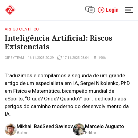
Login
ARTIGO CIENTÍFICO
Inteligência Artificial: Riscos
Existenciais
GIPSYTEAM
16.11.2023 20:29
17.11.2023 08:04
1906
Traduzimos e compilamos a segunda de um grande
artigo de um especialista em IA, Sergei Nikolenko, PhD
em Física e Matemática, bicampeão mundial de
eSports, “O quê? Onde? Quando?" por , dedicado aos
perigos do caminho moderno do desenvolvimento da
IA.
Mikhail BadSeed Savinov
Marcelo Augusto
Autor
Editor