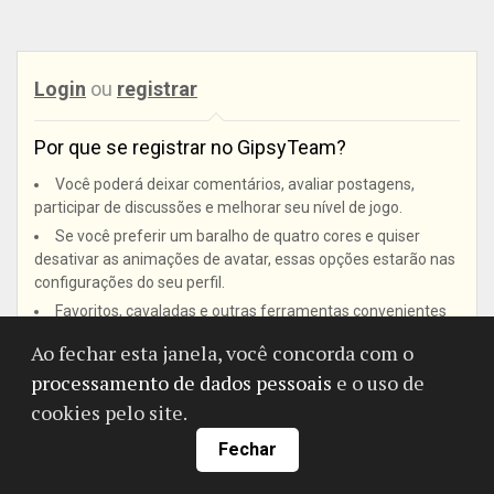
Login
ou
registrar
Por que se registrar no GipsyTeam?
Você poderá deixar comentários, avaliar postagens,
participar de discussões e melhorar seu nível de jogo.
Se você preferir um baralho de quatro cores e quiser
desativar as animações de avatar, essas opções estarão nas
configurações do seu perfil.
Favoritos, cavaladas e outras ferramentas convenientes
do site ficarão disponíveis para você.
Ao fechar esta janela, você concorda com o
Em cada página, você verá onde novas postagens e
processamento de dados pessoais
e o uso de
comentários apareceram.
cookies pelo site.
Se você estiver registrado nas salas de poker GipsyTeam,
você receberá estatísticas de rake, pontos de bônus para
Fechar
compras na loja, promoções exclusivas e suporte estendido.