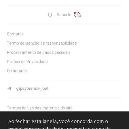
Suporte
Contatos
Termo de Isenção de responsabilidade
Processamento de dados pessoais
Política de Privacidade
Os autores
gipsyteambr_bot
Termos de uso dos materiais do site
O site é destinado a maiores de 18 anos, é apenas para fins
Ao fechar esta janela, você concorda com o
informativos e não organiza jogos de azar. Conduzimos nossas
processamento de dados pessoais
e o uso de
atividades em total conformidade com a legislação brasileira.