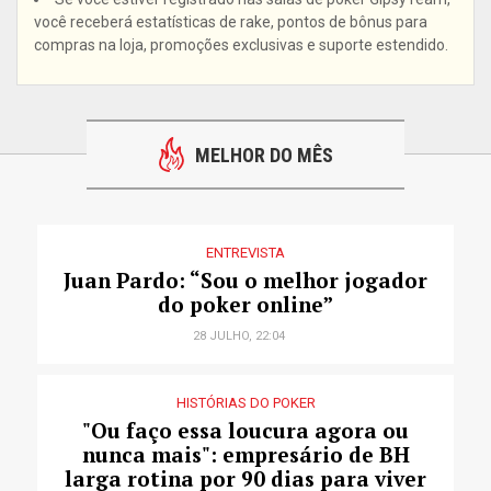
você receberá estatísticas de rake, pontos de bônus para
compras na loja, promoções exclusivas e suporte estendido.
MELHOR DO MÊS
ENTREVISTA
Juan Pardo: “Sou o melhor jogador
do poker online”
28 JULHO, 22:04
HISTÓRIAS DO POKER
"Ou faço essa loucura agora ou
nunca mais": empresário de BH
larga rotina por 90 dias para viver