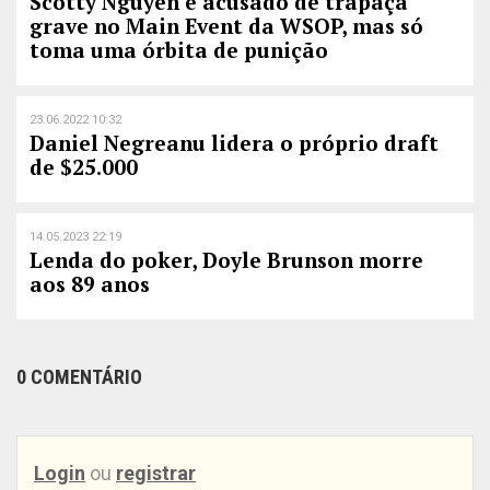
Scotty Nguyen é acusado de trapaça
grave no Main Event da WSOP, mas só
toma uma órbita de punição
23.06.2022 10:32
Daniel Negreanu lidera o próprio draft
de $25.000
14.05.2023 22:19
Lenda do poker, Doyle Brunson morre
aos 89 anos
0 COMENTÁRIO
Login
ou
registrar