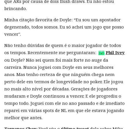
que AKs por causa de dois flush draws. Eu não estou
brincando.
Minha citação favorita de Doyle: “Eu sou um apostador
degenerado, todos somos. Eu só achei um jogo que posso
vencer".
Não tenho dúvidas de quem é o maior jogador de todos
os tempos. Recentemente me perguntaram:
Phil Ivey
ou Doyle? Não sei quem foi mais forte no auge da
carreira. Nunca joguei com Doyle em seus melhores
anos. Mas tenho certeza de que ninguém chega nem
perto dele em termos de longevidade no poker. Ele jogou
no mais alto nível por décadas. Gerações de jogadores
mudaram e Doyle continuou a vencer. E ele progrediu o
tempo todo. Joguei com ele no ano passado e de imediato
reparei em várias spots de NL em que ele estava jogando
melhor que antes.
Terrence Chen:
Você viu o
último tweet
dele sobre Mike