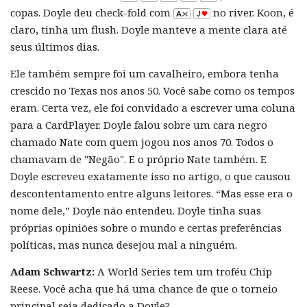
copas. Doyle deu check-fold com
no river. Koon, é
claro, tinha um flush. Doyle manteve a mente clara até
seus últimos dias.
Ele também sempre foi um cavalheiro, embora tenha
crescido no Texas nos anos 50. Você sabe como os tempos
eram. Certa vez, ele foi convidado a escrever uma coluna
para a CardPlayer. Doyle falou sobre um cara negro
chamado Nate com quem jogou nos anos 70. Todos o
chamavam de "Negão". E o próprio Nate também. E
Doyle escreveu exatamente isso no artigo, o que causou
descontentamento entre alguns leitores. “Mas esse era o
nome dele,” Doyle não entendeu. Doyle tinha suas
próprias opiniões sobre o mundo e certas preferências
políticas, mas nunca desejou mal a ninguém.
Adam Schwartz:
A World Series tem um troféu Chip
Reese. Você acha que há uma chance de que o torneio
principal seja dedicado a Doyle?