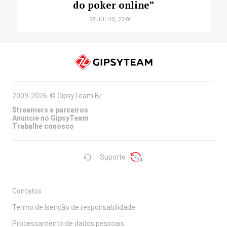
do poker online”
28 JULHO, 22:04
2009-2026
©
GipsyTeam.Br
Streamers e parceiros
Anuncie no GipsyTeam
Trabalhe conosco
Suporte
Contatos
Termo de Isenção de responsabilidade
Processamento de dados pessoais