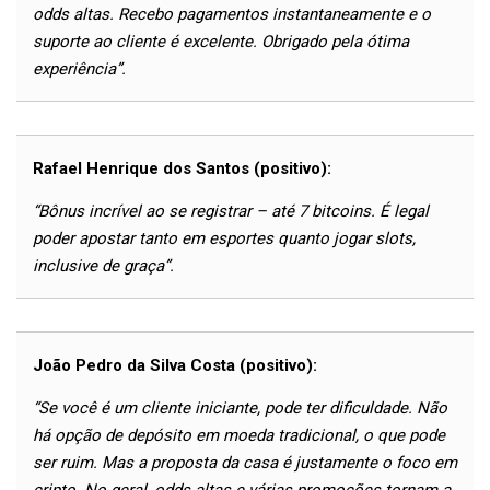
odds altas. Recebo pagamentos instantaneamente e o
suporte ao cliente é excelente. Obrigado pela ótima
experiência”.
Rafael Henrique dos Santos (positivo):
“Bônus incrível ao se registrar – até 7 bitcoins. É legal
poder apostar tanto em esportes quanto jogar slots,
inclusive de graça”.
João Pedro da Silva Costa (positivo):
“Se você é um cliente iniciante, pode ter dificuldade. Não
há opção de depósito em moeda tradicional, o que pode
ser ruim. Mas a proposta da casa é justamente o foco em