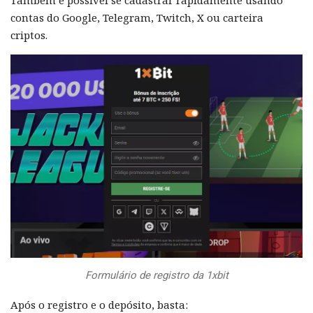
Também é possível se cadastrar rapidamente usando
contas do Google, Telegram, Twitch, X ou carteira
criptos.
Formulário de registro da 1xbit
Após o registro e o depósito, basta: