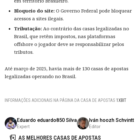
em território brasileiro.
Bloqueio do site:
O Governo Federal pode bloquear
acessos a sites ilegais.
Tributação:
Ao contrário das casas legalizadas no
Brasil, que retêm impostos, nas plataformas
offshore o jogador deve se responsabilizar pelos
tributos.
Até março de 2025, havia mais de 130 casas de apostas
legalizadas operando no Brasil.
INFORMAÇÕES ADICIONAIS NA PÁGINA DA CASA DE APOSTAS
1XBIT
Eduardo eduardo850 Silva
Iván hoozh Schvintt
Expert
Editor
AS MELHORES CASAS DE APOSTAS