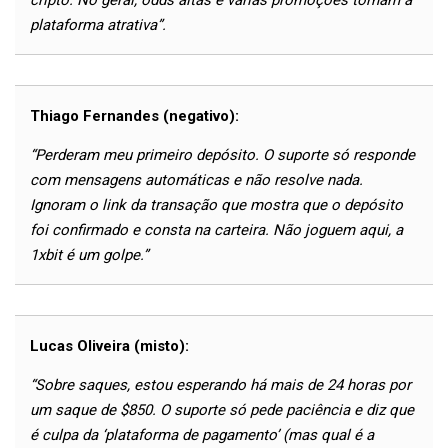
cripto. No geral, odds altas e várias promoções tornam a
plataforma atrativa”.
Thiago Fernandes (negativo):
“Perderam meu primeiro depósito. O suporte só responde
com mensagens automáticas e não resolve nada.
Ignoram o link da transação que mostra que o depósito
foi confirmado e consta na carteira. Não joguem aqui, a
1xbit é um golpe.”
Lucas Oliveira (misto):
“Sobre saques, estou esperando há mais de 24 horas por
um saque de $850. O suporte só pede paciência e diz que
é culpa da ‘plataforma de pagamento’ (mas qual é a