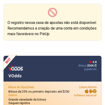
O registro nessa casa de apostas não está disponível.
Recomendamos a criação de uma conta em condições
mais favoráveis no PinUp
4.8
Bônus:
250€/$
jogadores
VOdds
Bônus do GipsyTeam
Cliente Mobile
Bônus de 25% no primeiro depósito até $250
Outros
Software adicional
Grande variedade de bônus
Saques rápidos